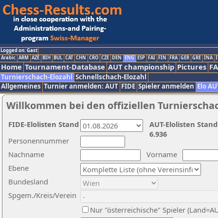
Logged on: Gast
Arabic
ARM
AZE
BIH
BUL
CAT
CHN
CRO
CZE
DEN
ENG
ESP
FAI
FIN
FRA
GER
GRE
INA
I
Home
Tournament-Database
AUT championship
Pictures
F
Turnierschach-Elozahl
Schnellschach-Elozahl
Allgemeines
Turnier anmelden: AUT
FIDE
Spieler anmelden
Elo AU
Willkommen bei den offiziellen Turnierscha
FIDE-Elolisten Stand
AUT-Elolisten Stand
6.936
Personennummer
Nachname
Vorname
Ebene
Bundesland
Spgem./Kreis/Verein
Nur "österreichische" Spieler (Land=A