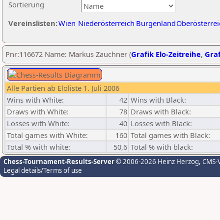
Sortierung
Vereinslisten:
Wien
Niederösterreich
Burgenland
Oberösterrei
Pnr:116672 Name: Markus Zauchner (
Grafik Elo-Zeitreihe
,
Graf
Alle Partien ab Eloliste 1. Juli 2006
Wins with White:
42
Wins with Black:
Draws with White:
78
Draws with Black:
Losses with White:
40
Losses with Black:
Total games with White:
160
Total games with Black:
Total % with white:
50,6
Total % with black:
Chess-Tournament-Results-Server
© 2006-2026 Heinz Herzog
, CMS-
Legal details/Terms of use