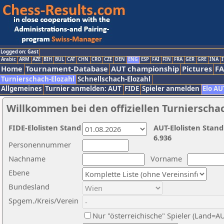
Logged on: Gast
Arabic
ARM
AZE
BIH
BUL
CAT
CHN
CRO
CZE
DEN
ENG
ESP
FAI
FIN
FRA
GER
GRE
INA
I
Home
Tournament-Database
AUT championship
Pictures
F
Turnierschach-Elozahl
Schnellschach-Elozahl
Allgemeines
Turnier anmelden: AUT
FIDE
Spieler anmelden
Elo AU
Willkommen bei den offiziellen Turnierscha
FIDE-Elolisten Stand
AUT-Elolisten Stand
6.936
Personennummer
Nachname
Vorname
Ebene
Bundesland
Spgem./Kreis/Verein
Nur "österreichische" Spieler (Land=A