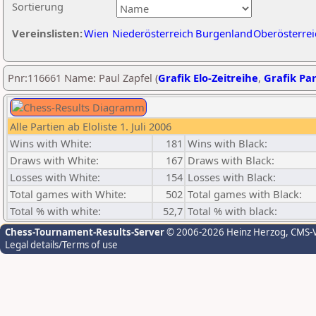
Sortierung
Vereinslisten:
Wien
Niederösterreich
Burgenland
Oberösterrei
Pnr:116661 Name: Paul Zapfel (
Grafik Elo-Zeitreihe
,
Grafik Par
Alle Partien ab Eloliste 1. Juli 2006
Wins with White:
181
Wins with Black:
Draws with White:
167
Draws with Black:
Losses with White:
154
Losses with Black:
Total games with White:
502
Total games with Black:
Total % with white:
52,7
Total % with black:
Chess-Tournament-Results-Server
© 2006-2026 Heinz Herzog
, CMS-
Legal details/Terms of use