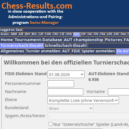
Logged on: Gast
Arabic
ARM
AZE
BIH
BUL
CAT
CHN
CRO
CZE
DEN
ENG
ESP
FAI
FIN
FRA
GER
GRE
INA
I
Home
Tournament-Database
AUT championship
Pictures
F
Turnierschach-Elozahl
Schnellschach-Elozahl
Allgemeines
Turnier anmelden: AUT
FIDE
Spieler anmelden
Elo AU
Willkommen bei den offiziellen Turnierscha
FIDE-Elolisten Stand
AUT-Elolisten Stand
6.936
Personennummer
Nachname
Vorname
Ebene
Bundesland
Spgem./Kreis/Verein
Nur "österreichische" Spieler (Land=A