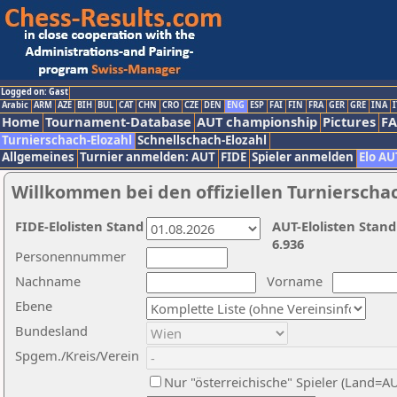
Logged on: Gast
Arabic
ARM
AZE
BIH
BUL
CAT
CHN
CRO
CZE
DEN
ENG
ESP
FAI
FIN
FRA
GER
GRE
INA
I
Home
Tournament-Database
AUT championship
Pictures
F
Turnierschach-Elozahl
Schnellschach-Elozahl
Allgemeines
Turnier anmelden: AUT
FIDE
Spieler anmelden
Elo AU
Willkommen bei den offiziellen Turnierscha
FIDE-Elolisten Stand
AUT-Elolisten Stand
6.936
Personennummer
Nachname
Vorname
Ebene
Bundesland
Spgem./Kreis/Verein
Nur "österreichische" Spieler (Land=A