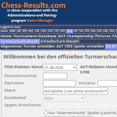
Logged on: Gast
Arabic
ARM
AZE
BIH
BUL
CAT
CHN
CRO
CZE
DEN
ENG
ESP
FAI
FIN
FRA
GER
GRE
INA
I
Home
Tournament-Database
AUT championship
Pictures
F
Turnierschach-Elozahl
Schnellschach-Elozahl
Allgemeines
Turnier anmelden: AUT
FIDE
Spieler anmelden
Elo AU
Willkommen bei den offiziellen Turnierscha
FIDE-Elolisten Stand
AUT-Elolisten Stand
6.936
Personennummer
Nachname
Vorname
Ebene
Bundesland
Spgem./Kreis/Verein
Nur "österreichische" Spieler (Land=A