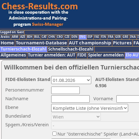
Logged on: Gast
Arabic
ARM
AZE
BIH
BUL
CAT
CHN
CRO
CZE
DEN
ENG
ESP
FAI
FIN
FRA
GER
GRE
INA
I
Home
Tournament-Database
AUT championship
Pictures
F
Turnierschach-Elozahl
Schnellschach-Elozahl
Allgemeines
Turnier anmelden: AUT
FIDE
Spieler anmelden
Elo AU
Willkommen bei den offiziellen Turnierscha
FIDE-Elolisten Stand
AUT-Elolisten Stand
6.936
Personennummer
Nachname
Vorname
Ebene
Bundesland
Spgem./Kreis/Verein
Nur "österreichische" Spieler (Land=A