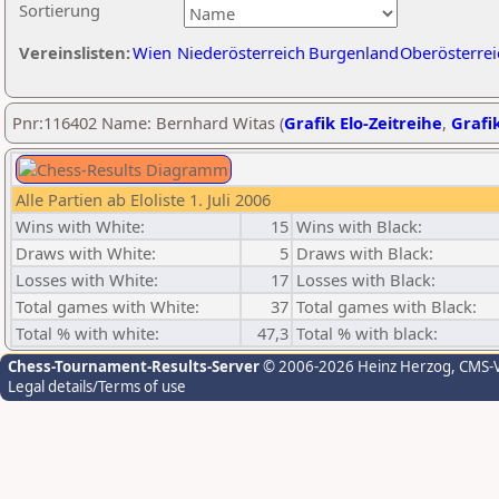
Sortierung
Vereinslisten:
Wien
Niederösterreich
Burgenland
Oberösterrei
Pnr:116402 Name: Bernhard Witas (
Grafik Elo-Zeitreihe
,
Grafik
Alle Partien ab Eloliste 1. Juli 2006
Wins with White:
15
Wins with Black:
Draws with White:
5
Draws with Black:
Losses with White:
17
Losses with Black:
Total games with White:
37
Total games with Black:
Total % with white:
47,3
Total % with black:
Chess-Tournament-Results-Server
© 2006-2026 Heinz Herzog
, CMS-
Legal details/Terms of use