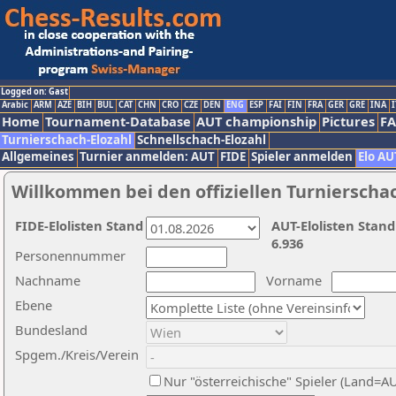
Logged on: Gast
Arabic
ARM
AZE
BIH
BUL
CAT
CHN
CRO
CZE
DEN
ENG
ESP
FAI
FIN
FRA
GER
GRE
INA
I
Home
Tournament-Database
AUT championship
Pictures
F
Turnierschach-Elozahl
Schnellschach-Elozahl
Allgemeines
Turnier anmelden: AUT
FIDE
Spieler anmelden
Elo AU
Willkommen bei den offiziellen Turnierscha
FIDE-Elolisten Stand
AUT-Elolisten Stand
6.936
Personennummer
Nachname
Vorname
Ebene
Bundesland
Spgem./Kreis/Verein
Nur "österreichische" Spieler (Land=A