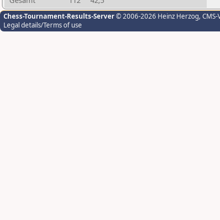
Gesamt
112
42,5
Chess-Tournament-Results-Server
© 2006-2026 Heinz Herzog
, CMS-
Legal details/Terms of use