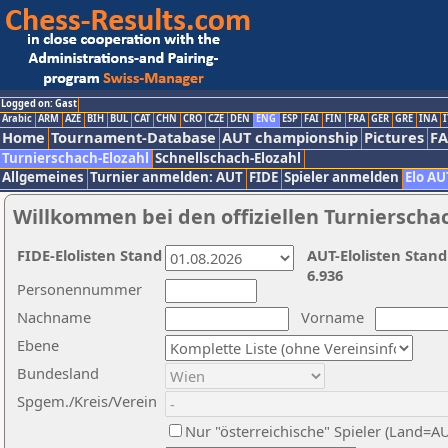
Logged on: Gast
Arabic
ARM
AZE
BIH
BUL
CAT
CHN
CRO
CZE
DEN
ENG
ESP
FAI
FIN
FRA
GER
GRE
INA
I
Home
Tournament-Database
AUT championship
Pictures
F
Turnierschach-Elozahl
Schnellschach-Elozahl
Allgemeines
Turnier anmelden: AUT
FIDE
Spieler anmelden
Elo AU
Willkommen bei den offiziellen Turnierscha
FIDE-Elolisten Stand
AUT-Elolisten Stand
6.936
Personennummer
Nachname
Vorname
Ebene
Bundesland
Spgem./Kreis/Verein
Nur "österreichische" Spieler (Land=A