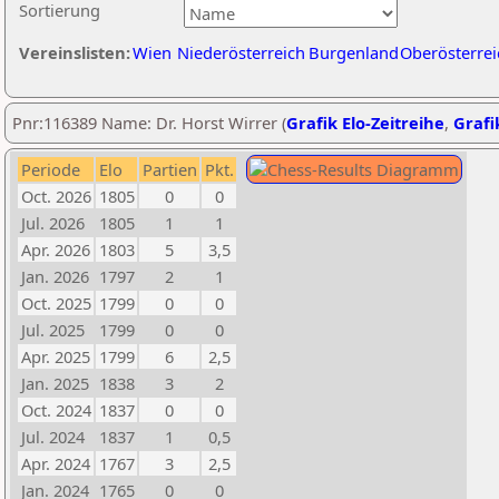
Sortierung
Vereinslisten:
Wien
Niederösterreich
Burgenland
Oberösterrei
Pnr:116389 Name: Dr. Horst Wirrer (
Grafik Elo-Zeitreihe
,
Grafi
Periode
Elo
Partien
Pkt.
Oct. 2026
1805
0
0
Jul. 2026
1805
1
1
Apr. 2026
1803
5
3,5
Jan. 2026
1797
2
1
Oct. 2025
1799
0
0
Jul. 2025
1799
0
0
Apr. 2025
1799
6
2,5
Jan. 2025
1838
3
2
Oct. 2024
1837
0
0
Jul. 2024
1837
1
0,5
Apr. 2024
1767
3
2,5
Jan. 2024
1765
0
0