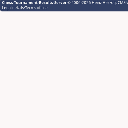
Chess-Tournament-Results-Server
© 2006-2026 Heinz Herzog
, CMS-
Legal details/Terms of use