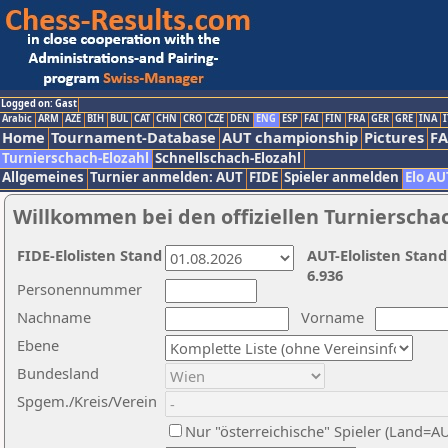
Logged on: Gast
Arabic
ARM
AZE
BIH
BUL
CAT
CHN
CRO
CZE
DEN
ENG
ESP
FAI
FIN
FRA
GER
GRE
INA
I
Home
Tournament-Database
AUT championship
Pictures
F
Turnierschach-Elozahl
Schnellschach-Elozahl
Allgemeines
Turnier anmelden: AUT
FIDE
Spieler anmelden
Elo AU
Willkommen bei den offiziellen Turnierscha
FIDE-Elolisten Stand
AUT-Elolisten Stand
6.936
Personennummer
Nachname
Vorname
Ebene
Bundesland
Spgem./Kreis/Verein
Nur "österreichische" Spieler (Land=A