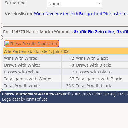
Sortierung
Vereinslisten:
Wien
Niederösterreich
Burgenland
Oberösterrei
Pnr:116275 Name: Martin Wimmer (
Grafik Elo-Zeitreihe
,
Grafi
Alle Partien ab Eloliste 1. Juli 2006
Wins with White:
12
Wins with Black:
Draws with White:
18
Draws with Black:
Losses with White:
7
Losses with Black:
Total games with White:
37
Total games with Black:
Total % with white:
56,8
Total % with black:
Chess-Tournament-Results-Server
© 2006-2026 Heinz Herzog
, CMS-
Legal details/Terms of use