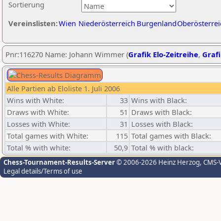
Sortierung
Vereinslisten:
Wien
Niederösterreich
Burgenland
Oberösterrei
Pnr:116270 Name: Johann Wimmer (
Grafik Elo-Zeitreihe
,
Grafi
Alle Partien ab Eloliste 1. Juli 2006
Wins with White:
33
Wins with Black:
Draws with White:
51
Draws with Black:
Losses with White:
31
Losses with Black:
Total games with White:
115
Total games with Black:
Total % with white:
50,9
Total % with black:
Chess-Tournament-Results-Server
© 2006-2026 Heinz Herzog
, CMS-
Legal details/Terms of use