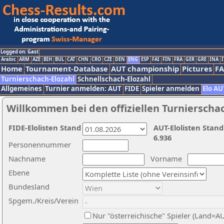
Logged on: Gast
Arabic
ARM
AZE
BIH
BUL
CAT
CHN
CRO
CZE
DEN
ENG
ESP
FAI
FIN
FRA
GER
GRE
INA
I
Home
Tournament-Database
AUT championship
Pictures
F
Turnierschach-Elozahl
Schnellschach-Elozahl
Allgemeines
Turnier anmelden: AUT
FIDE
Spieler anmelden
Elo AU
Willkommen bei den offiziellen Turnierscha
FIDE-Elolisten Stand
AUT-Elolisten Stand
6.936
Personennummer
Nachname
Vorname
Ebene
Bundesland
Spgem./Kreis/Verein
Nur "österreichische" Spieler (Land=A