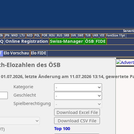
Servert
TA
JPN
MKD
LTU
NED
POL
POR
ROU
RUS
SRB
SVK
SWE
TUR
UKR
VIE
FontSize:11pt
AQ
Online Registration
Swiss-Manager
ÖSB
FIDE
T
Elo Vorschau
Elo FIDE
ch-Elozahlen des ÖSB
 01.07.2026, letzte Änderung am 11.07.2026 13:14, gewertete P
Kategorie
Geschlecht
Spielberechtigung
Top 100
UT)