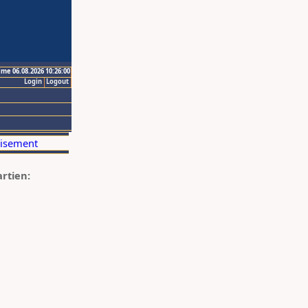
ime 06.08.2026 10:26:00
Login
Logout
artien: