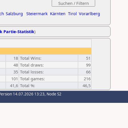
ch
Salzburg
Steiermark
Kärnten
Tirol
Vorarlberg
k Partie-Statistik
)
18
Total Wins:
51
48
Total draws:
99
35
Total losses:
66
101
Total games:
216
41,6
Total %:
46,5
Version 14.07.2026 13:23, Node S2