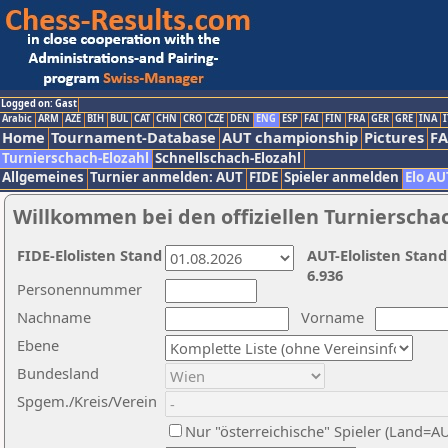
Logged on: Gast
Arabic
ARM
AZE
BIH
BUL
CAT
CHN
CRO
CZE
DEN
ENG
ESP
FAI
FIN
FRA
GER
GRE
INA
I
Home
Tournament-Database
AUT championship
Pictures
F
Turnierschach-Elozahl
Schnellschach-Elozahl
Allgemeines
Turnier anmelden: AUT
FIDE
Spieler anmelden
Elo AU
Willkommen bei den offiziellen Turnierscha
FIDE-Elolisten Stand
AUT-Elolisten Stand
6.936
Personennummer
Nachname
Vorname
Ebene
Bundesland
Spgem./Kreis/Verein
Nur "österreichische" Spieler (Land=A