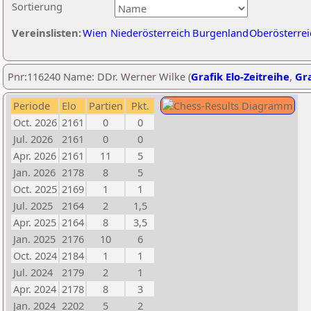
Sortierung
Vereinslisten:
Wien
Niederösterreich
Burgenland
Oberösterrei
Pnr:116240 Name: DDr. Werner Wilke (
Grafik Elo-Zeitreihe
,
Gra
Periode
Elo
Partien
Pkt.
Oct. 2026
2161
0
0
Jul. 2026
2161
0
0
Apr. 2026
2161
11
5
Jan. 2026
2178
8
5
Oct. 2025
2169
1
1
Jul. 2025
2164
2
1,5
Apr. 2025
2164
8
3,5
Jan. 2025
2176
10
6
Oct. 2024
2184
1
1
Jul. 2024
2179
2
1
Apr. 2024
2178
8
3
Jan. 2024
2202
5
2