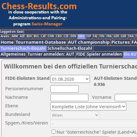
Logged on: Gast
Arabic
ARM
AZE
BIH
BUL
CAT
CHN
CRO
CZE
DEN
ENG
ESP
FAI
FIN
FRA
GER
GRE
INA
I
Home
Tournament-Database
AUT championship
Pictures
F
Turnierschach-Elozahl
Schnellschach-Elozahl
Allgemeines
Turnier anmelden: AUT
FIDE
Spieler anmelden
Elo AU
Willkommen bei den offiziellen Turnierscha
FIDE-Elolisten Stand
AUT-Elolisten Stand
6.936
Personennummer
Nachname
Vorname
Ebene
Bundesland
Spgem./Kreis/Verein
Nur "österreichische" Spieler (Land=A