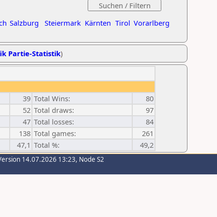
ch
Salzburg
Steiermark
Kärnten
Tirol
Vorarlberg
ik Partie-Statistik
)
39
Total Wins:
80
52
Total draws:
97
47
Total losses:
84
138
Total games:
261
47,1
Total %:
49,2
Version 14.07.2026 13:23, Node S2