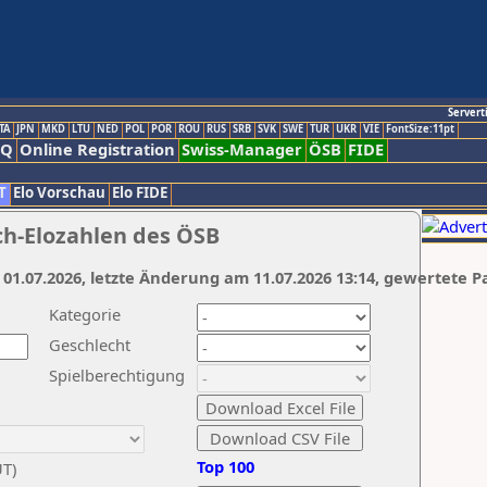
Servert
TA
JPN
MKD
LTU
NED
POL
POR
ROU
RUS
SRB
SVK
SWE
TUR
UKR
VIE
FontSize:11pt
AQ
Online Registration
Swiss-Manager
ÖSB
FIDE
T
Elo Vorschau
Elo FIDE
ch-Elozahlen des ÖSB
 01.07.2026, letzte Änderung am 11.07.2026 13:14, gewertete P
Kategorie
Geschlecht
Spielberechtigung
Top 100
UT)