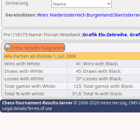
Sortierung
Vereinslisten:
Wien
Niederösterreich
Burgenland
Oberösterrei
Pnr:116173 Name: Florian Wiesbeck (
Grafik Elo-Zeitreihe
,
Graf
Alle Partien ab Eloliste 1. Juli 2006
Wins with White:
41
Wins with Black:
Draws with White:
45
Draws with Black:
Losses with White:
37
Losses with Black:
Total games with White:
123
Total games with Black:
Total % with white:
51,6
Total % with black:
Chess-Tournament-Results-Server
© 2006-2026 Heinz Herzog
, CMS-
Legal details/Terms of use