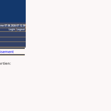
ime 07.08.2026 07:12:39
Login
Logout
artien: