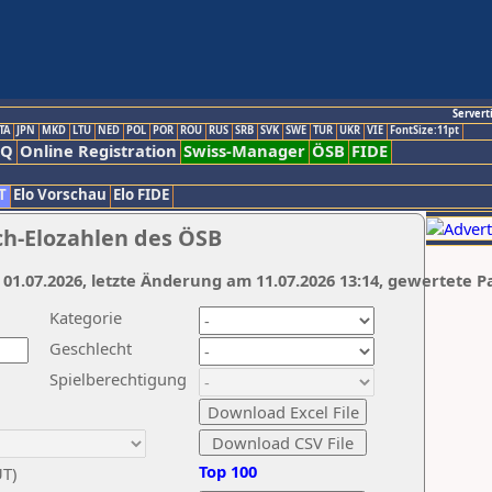
Servert
TA
JPN
MKD
LTU
NED
POL
POR
ROU
RUS
SRB
SVK
SWE
TUR
UKR
VIE
FontSize:11pt
AQ
Online Registration
Swiss-Manager
ÖSB
FIDE
T
Elo Vorschau
Elo FIDE
ch-Elozahlen des ÖSB
 01.07.2026, letzte Änderung am 11.07.2026 13:14, gewertete P
Kategorie
Geschlecht
Spielberechtigung
Top 100
UT)