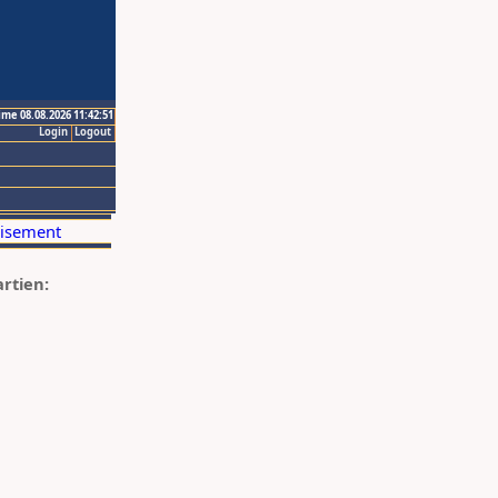
ime 08.08.2026 11:42:51
Login
Logout
artien: