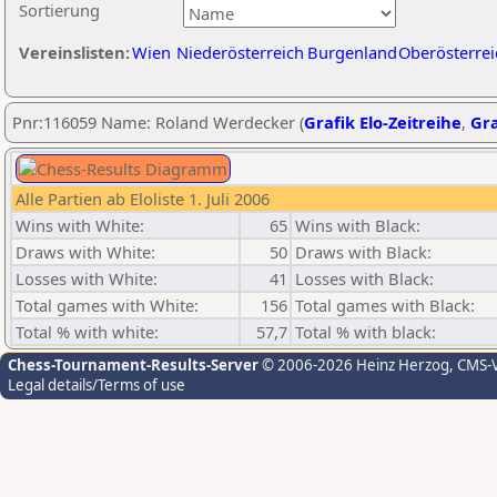
Sortierung
Vereinslisten:
Wien
Niederösterreich
Burgenland
Oberösterrei
Pnr:116059 Name: Roland Werdecker (
Grafik Elo-Zeitreihe
,
Gra
Alle Partien ab Eloliste 1. Juli 2006
Wins with White:
65
Wins with Black:
Draws with White:
50
Draws with Black:
Losses with White:
41
Losses with Black:
Total games with White:
156
Total games with Black:
Total % with white:
57,7
Total % with black:
Chess-Tournament-Results-Server
© 2006-2026 Heinz Herzog
, CMS-
Legal details/Terms of use