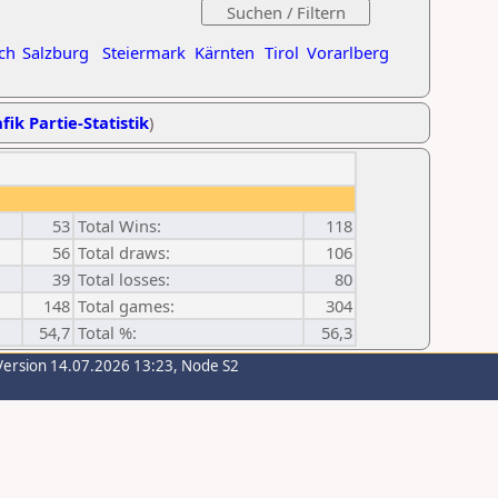
ch
Salzburg
Steiermark
Kärnten
Tirol
Vorarlberg
fik Partie-Statistik
)
53
Total Wins:
118
56
Total draws:
106
39
Total losses:
80
148
Total games:
304
54,7
Total %:
56,3
Version 14.07.2026 13:23, Node S2