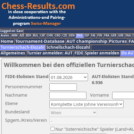
Logged on: Gast
Arabic
ARM
AZE
BIH
BUL
CAT
CHN
CRO
CZE
DEN
ENG
ESP
FAI
FIN
FRA
GER
GRE
INA
I
Home
Tournament-Database
AUT championship
Pictures
F
Turnierschach-Elozahl
Schnellschach-Elozahl
Allgemeines
Turnier anmelden: AUT
FIDE
Spieler anmelden
Elo AU
Willkommen bei den offiziellen Turnierscha
FIDE-Elolisten Stand
AUT-Elolisten Stand
6.936
Personennummer
Nachname
Vorname
Ebene
Bundesland
Spgem./Kreis/Verein
Nur "österreichische" Spieler (Land=A