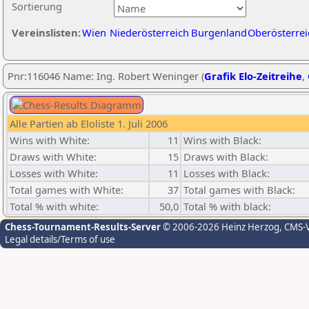
Sortierung
Vereinslisten:
Wien
Niederösterreich
Burgenland
Oberösterrei
Pnr:116046 Name: Ing. Robert Weninger (
Grafik Elo-Zeitreihe
,
Alle Partien ab Eloliste 1. Juli 2006
Wins with White:
11
Wins with Black:
Draws with White:
15
Draws with Black:
Losses with White:
11
Losses with Black:
Total games with White:
37
Total games with Black:
Total % with white:
50,0
Total % with black:
Chess-Tournament-Results-Server
© 2006-2026 Heinz Herzog
, CMS-
Legal details/Terms of use