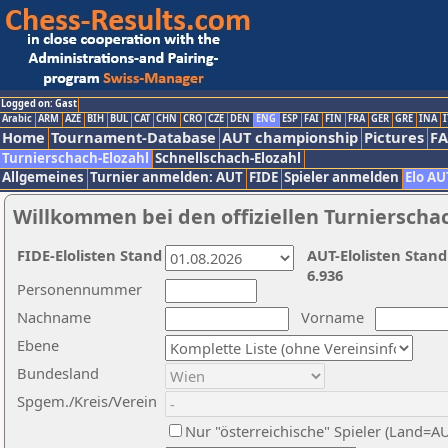
Logged on: Gast
Arabic
ARM
AZE
BIH
BUL
CAT
CHN
CRO
CZE
DEN
ENG
ESP
FAI
FIN
FRA
GER
GRE
INA
I
Home
Tournament-Database
AUT championship
Pictures
F
Turnierschach-Elozahl
Schnellschach-Elozahl
Allgemeines
Turnier anmelden: AUT
FIDE
Spieler anmelden
Elo AU
Willkommen bei den offiziellen Turnierscha
FIDE-Elolisten Stand
AUT-Elolisten Stand
6.936
Personennummer
Nachname
Vorname
Ebene
Bundesland
Spgem./Kreis/Verein
Nur "österreichische" Spieler (Land=A