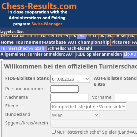
Logged on: Gast
Arabic
ARM
AZE
BIH
BUL
CAT
CHN
CRO
CZE
DEN
ENG
ESP
FAI
FIN
FRA
GER
GRE
INA
I
Home
Tournament-Database
AUT championship
Pictures
F
Turnierschach-Elozahl
Schnellschach-Elozahl
Allgemeines
Turnier anmelden: AUT
FIDE
Spieler anmelden
Elo AU
Willkommen bei den offiziellen Turnierscha
FIDE-Elolisten Stand
AUT-Elolisten Stand
6.936
Personennummer
Nachname
Vorname
Ebene
Bundesland
Spgem./Kreis/Verein
Nur "österreichische" Spieler (Land=A