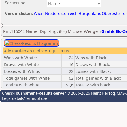
Sortierung
Vereinslisten:
Wien
Niederösterreich
Burgenland
Oberösterrei
Pnr:116042 Name: Dipl.-Ing. (FH) Michael Wenger (
Grafik Elo-Z
Alle Partien ab Eloliste 1. Juli 2006
Wins with White:
24
Wins with Black:
Draws with White:
16
Draws with Black:
Losses with White:
22
Losses with Black:
Total games with White:
62
Total games with Black:
Total % with white:
51,6
Total % with black:
Chess-Tournament-Results-Server
© 2006-2026 Heinz Herzog
, CMS-
Legal details/Terms of use