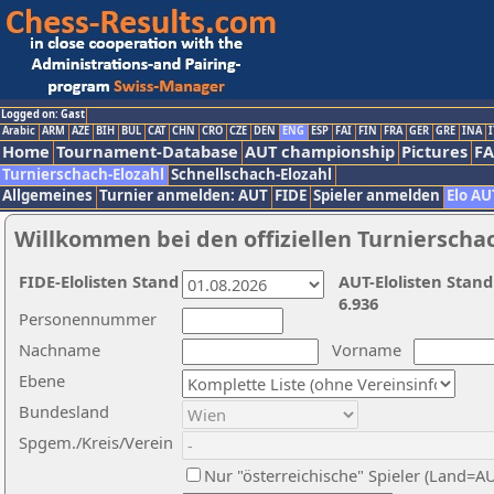
Logged on: Gast
Arabic
ARM
AZE
BIH
BUL
CAT
CHN
CRO
CZE
DEN
ENG
ESP
FAI
FIN
FRA
GER
GRE
INA
I
Home
Tournament-Database
AUT championship
Pictures
F
Turnierschach-Elozahl
Schnellschach-Elozahl
Allgemeines
Turnier anmelden: AUT
FIDE
Spieler anmelden
Elo AU
Willkommen bei den offiziellen Turnierscha
FIDE-Elolisten Stand
AUT-Elolisten Stand
6.936
Personennummer
Nachname
Vorname
Ebene
Bundesland
Spgem./Kreis/Verein
Nur "österreichische" Spieler (Land=A