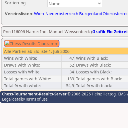
Sortierung
Vereinslisten:
Wien
Niederösterreich
Burgenland
Oberösterrei
Pnr:116006 Name: Ing. Manuel Weissenbeck (
Grafik Elo-Zeitre
Alle Partien ab Eloliste 1. Juli 2006
Wins with White:
47
Wins with Black:
Draws with White:
52
Draws with Black:
Losses with White:
34
Losses with Black:
Total games with White:
133
Total games with Black:
Total % with white:
54,9
Total % with black:
Chess-Tournament-Results-Server
© 2006-2026 Heinz Herzog
, CMS-
Legal details/Terms of use