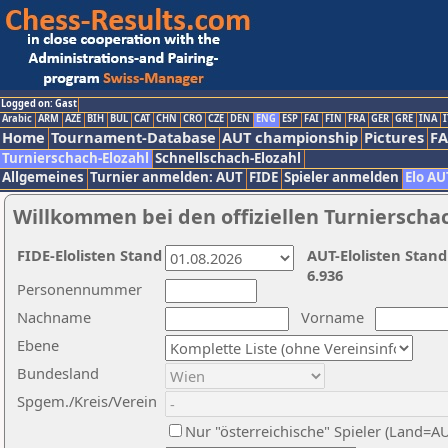
Logged on: Gast
Arabic
ARM
AZE
BIH
BUL
CAT
CHN
CRO
CZE
DEN
ENG
ESP
FAI
FIN
FRA
GER
GRE
INA
I
Home
Tournament-Database
AUT championship
Pictures
F
Turnierschach-Elozahl
Schnellschach-Elozahl
Allgemeines
Turnier anmelden: AUT
FIDE
Spieler anmelden
Elo AU
Willkommen bei den offiziellen Turnierscha
FIDE-Elolisten Stand
AUT-Elolisten Stand
6.936
Personennummer
Nachname
Vorname
Ebene
Bundesland
Spgem./Kreis/Verein
Nur "österreichische" Spieler (Land=A