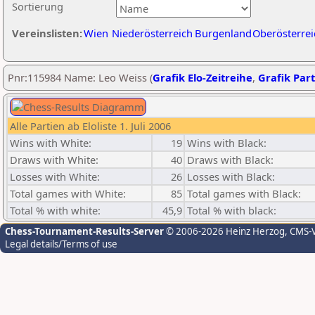
Sortierung
Vereinslisten:
Wien
Niederösterreich
Burgenland
Oberösterrei
Pnr:115984 Name: Leo Weiss (
Grafik Elo-Zeitreihe
,
Grafik Part
Alle Partien ab Eloliste 1. Juli 2006
Wins with White:
19
Wins with Black:
Draws with White:
40
Draws with Black:
Losses with White:
26
Losses with Black:
Total games with White:
85
Total games with Black:
Total % with white:
45,9
Total % with black:
Chess-Tournament-Results-Server
© 2006-2026 Heinz Herzog
, CMS-
Legal details/Terms of use