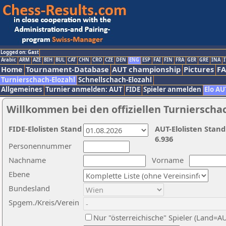
Logged on: Gast
Arabic
ARM
AZE
BIH
BUL
CAT
CHN
CRO
CZE
DEN
ENG
ESP
FAI
FIN
FRA
GER
GRE
INA
I
Home
Tournament-Database
AUT championship
Pictures
F
Turnierschach-Elozahl
Schnellschach-Elozahl
Allgemeines
Turnier anmelden: AUT
FIDE
Spieler anmelden
Elo AU
Willkommen bei den offiziellen Turnierscha
FIDE-Elolisten Stand
AUT-Elolisten Stand
6.936
Personennummer
Nachname
Vorname
Ebene
Bundesland
Spgem./Kreis/Verein
Nur "österreichische" Spieler (Land=A