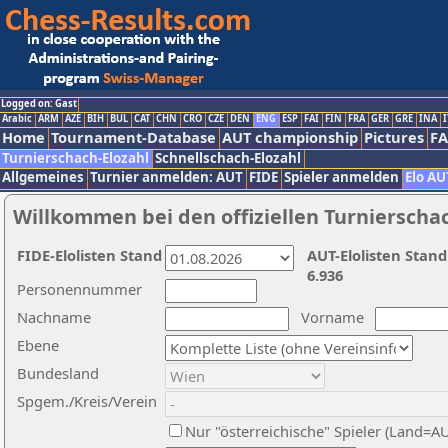
Logged on: Gast
Arabic
ARM
AZE
BIH
BUL
CAT
CHN
CRO
CZE
DEN
ENG
ESP
FAI
FIN
FRA
GER
GRE
INA
I
Home
Tournament-Database
AUT championship
Pictures
F
Turnierschach-Elozahl
Schnellschach-Elozahl
Allgemeines
Turnier anmelden: AUT
FIDE
Spieler anmelden
Elo AU
Willkommen bei den offiziellen Turnierscha
FIDE-Elolisten Stand
AUT-Elolisten Stand
6.936
Personennummer
Nachname
Vorname
Ebene
Bundesland
Spgem./Kreis/Verein
Nur "österreichische" Spieler (Land=A