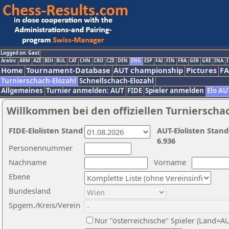
Logged on: Gast
Arabic
ARM
AZE
BIH
BUL
CAT
CHN
CRO
CZE
DEN
ENG
ESP
FAI
FIN
FRA
GER
GRE
INA
I
Home
Tournament-Database
AUT championship
Pictures
F
Turnierschach-Elozahl
Schnellschach-Elozahl
Allgemeines
Turnier anmelden: AUT
FIDE
Spieler anmelden
Elo AU
Willkommen bei den offiziellen Turnierscha
FIDE-Elolisten Stand
AUT-Elolisten Stand
6.936
Personennummer
Nachname
Vorname
Ebene
Bundesland
Spgem./Kreis/Verein
Nur "österreichische" Spieler (Land=A