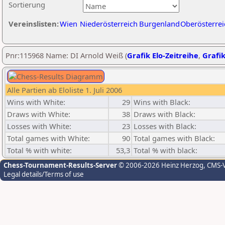
Sortierung
Vereinslisten:
Wien
Niederösterreich
Burgenland
Oberösterrei
Pnr:115968 Name: DI Arnold Weiß (
Grafik Elo-Zeitreihe
,
Grafik
Alle Partien ab Eloliste 1. Juli 2006
Wins with White:
29
Wins with Black:
Draws with White:
38
Draws with Black:
Losses with White:
23
Losses with Black:
Total games with White:
90
Total games with Black:
Total % with white:
53,3
Total % with black:
Chess-Tournament-Results-Server
© 2006-2026 Heinz Herzog
, CMS-
Legal details/Terms of use