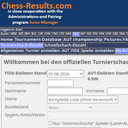
Logged on: Gast
Arabic
ARM
AZE
BIH
BUL
CAT
CHN
CRO
CZE
DEN
ENG
ESP
FAI
FIN
FRA
GER
GRE
INA
I
Home
Tournament-Database
AUT championship
Pictures
F
Turnierschach-Elozahl
Schnellschach-Elozahl
Allgemeines
Turnier anmelden: AUT
FIDE
Spieler anmelden
Elo AU
Willkommen bei den offiziellen Turnierscha
FIDE-Elolisten Stand
AUT-Elolisten Stand
6.936
Personennummer
Nachname
Vorname
Ebene
Bundesland
Spgem./Kreis/Verein
Nur "österreichische" Spieler (Land=A