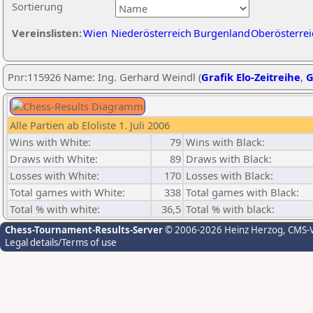
Sortierung
Vereinslisten:
Wien
Niederösterreich
Burgenland
Oberösterrei
Pnr:115926 Name: Ing. Gerhard Weindl (
Grafik Elo-Zeitreihe
,
G
Alle Partien ab Eloliste 1. Juli 2006
Wins with White:
79
Wins with Black:
Draws with White:
89
Draws with Black:
Losses with White:
170
Losses with Black:
Total games with White:
338
Total games with Black:
Total % with white:
36,5
Total % with black:
Chess-Tournament-Results-Server
© 2006-2026 Heinz Herzog
, CMS-
Legal details/Terms of use