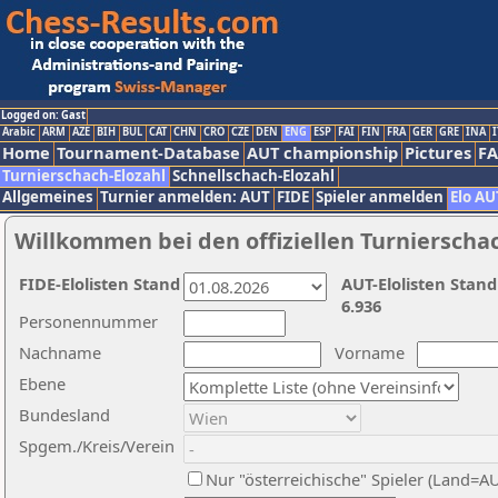
Logged on: Gast
Arabic
ARM
AZE
BIH
BUL
CAT
CHN
CRO
CZE
DEN
ENG
ESP
FAI
FIN
FRA
GER
GRE
INA
I
Home
Tournament-Database
AUT championship
Pictures
F
Turnierschach-Elozahl
Schnellschach-Elozahl
Allgemeines
Turnier anmelden: AUT
FIDE
Spieler anmelden
Elo AU
Willkommen bei den offiziellen Turnierscha
FIDE-Elolisten Stand
AUT-Elolisten Stand
6.936
Personennummer
Nachname
Vorname
Ebene
Bundesland
Spgem./Kreis/Verein
Nur "österreichische" Spieler (Land=A