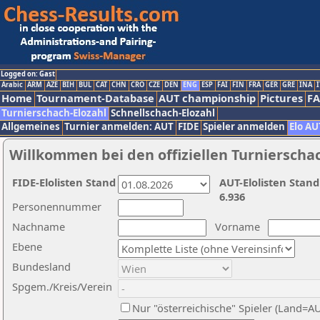
Logged on: Gast
Arabic
ARM
AZE
BIH
BUL
CAT
CHN
CRO
CZE
DEN
ENG
ESP
FAI
FIN
FRA
GER
GRE
INA
I
Home
Tournament-Database
AUT championship
Pictures
F
Turnierschach-Elozahl
Schnellschach-Elozahl
Allgemeines
Turnier anmelden: AUT
FIDE
Spieler anmelden
Elo AU
Willkommen bei den offiziellen Turnierscha
FIDE-Elolisten Stand
AUT-Elolisten Stand
6.936
Personennummer
Nachname
Vorname
Ebene
Bundesland
Spgem./Kreis/Verein
Nur "österreichische" Spieler (Land=A