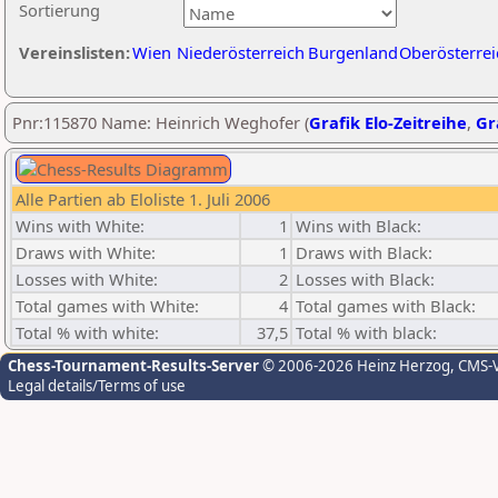
Sortierung
Vereinslisten:
Wien
Niederösterreich
Burgenland
Oberösterrei
Pnr:115870 Name: Heinrich Weghofer (
Grafik Elo-Zeitreihe
,
Gr
Alle Partien ab Eloliste 1. Juli 2006
Wins with White:
1
Wins with Black:
Draws with White:
1
Draws with Black:
Losses with White:
2
Losses with Black:
Total games with White:
4
Total games with Black:
Total % with white:
37,5
Total % with black:
Chess-Tournament-Results-Server
© 2006-2026 Heinz Herzog
, CMS-
Legal details/Terms of use