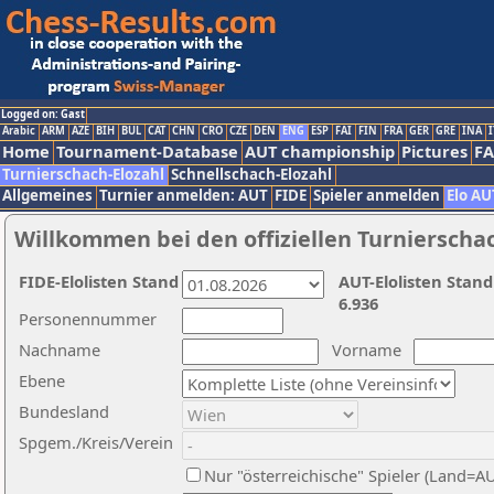
Logged on: Gast
Arabic
ARM
AZE
BIH
BUL
CAT
CHN
CRO
CZE
DEN
ENG
ESP
FAI
FIN
FRA
GER
GRE
INA
I
Home
Tournament-Database
AUT championship
Pictures
F
Turnierschach-Elozahl
Schnellschach-Elozahl
Allgemeines
Turnier anmelden: AUT
FIDE
Spieler anmelden
Elo AU
Willkommen bei den offiziellen Turnierscha
FIDE-Elolisten Stand
AUT-Elolisten Stand
6.936
Personennummer
Nachname
Vorname
Ebene
Bundesland
Spgem./Kreis/Verein
Nur "österreichische" Spieler (Land=A