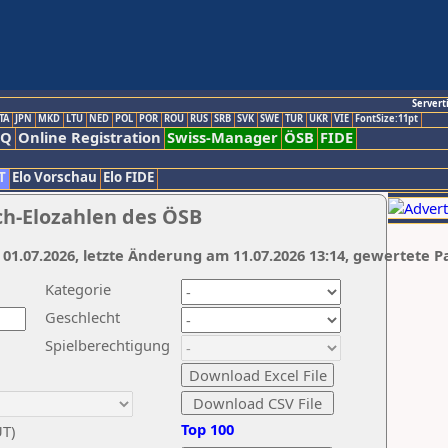
Servert
TA
JPN
MKD
LTU
NED
POL
POR
ROU
RUS
SRB
SVK
SWE
TUR
UKR
VIE
FontSize:11pt
AQ
Online Registration
Swiss-Manager
ÖSB
FIDE
T
Elo Vorschau
Elo FIDE
ch-Elozahlen des ÖSB
 01.07.2026, letzte Änderung am 11.07.2026 13:14, gewertete P
Kategorie
Geschlecht
Spielberechtigung
Top 100
UT)