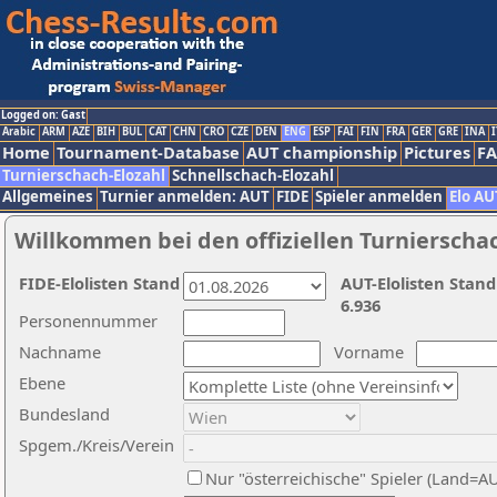
Logged on: Gast
Arabic
ARM
AZE
BIH
BUL
CAT
CHN
CRO
CZE
DEN
ENG
ESP
FAI
FIN
FRA
GER
GRE
INA
I
Home
Tournament-Database
AUT championship
Pictures
F
Turnierschach-Elozahl
Schnellschach-Elozahl
Allgemeines
Turnier anmelden: AUT
FIDE
Spieler anmelden
Elo AU
Willkommen bei den offiziellen Turnierscha
FIDE-Elolisten Stand
AUT-Elolisten Stand
6.936
Personennummer
Nachname
Vorname
Ebene
Bundesland
Spgem./Kreis/Verein
Nur "österreichische" Spieler (Land=A