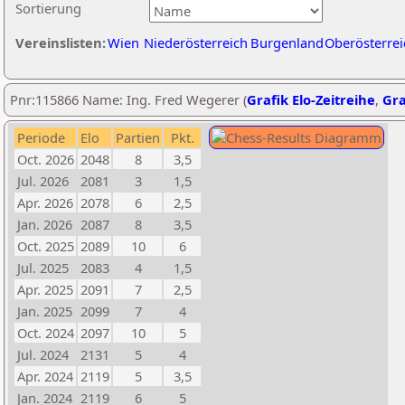
Sortierung
Vereinslisten:
Wien
Niederösterreich
Burgenland
Oberösterrei
Pnr:115866 Name: Ing. Fred Wegerer (
Grafik Elo-Zeitreihe
,
Gra
Periode
Elo
Partien
Pkt.
Oct. 2026
2048
8
3,5
Jul. 2026
2081
3
1,5
Apr. 2026
2078
6
2,5
Jan. 2026
2087
8
3,5
Oct. 2025
2089
10
6
Jul. 2025
2083
4
1,5
Apr. 2025
2091
7
2,5
Jan. 2025
2099
7
4
Oct. 2024
2097
10
5
Jul. 2024
2131
5
4
Apr. 2024
2119
5
3,5
Jan. 2024
2119
6
5