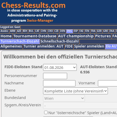
Logged on: Gast
Arabic
ARM
AZE
BIH
BUL
CAT
CHN
CRO
CZE
DEN
ENG
ESP
FAI
FIN
FRA
GER
GRE
INA
I
Home
Tournament-Database
AUT championship
Pictures
F
Turnierschach-Elozahl
Schnellschach-Elozahl
Allgemeines
Turnier anmelden: AUT
FIDE
Spieler anmelden
Elo AU
Willkommen bei den offiziellen Turnierscha
FIDE-Elolisten Stand
AUT-Elolisten Stand
6.936
Personennummer
Nachname
Vorname
Ebene
Bundesland
Spgem./Kreis/Verein
Nur "österreichische" Spieler (Land=A