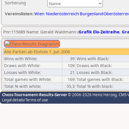
Sortierung
Vereinslisten:
Wien
Niederösterreich
Burgenland
Oberösterrei
Pnr:115689 Name: Gerald Waldmann (
Grafik Elo-Zeitreihe
,
Gra
Alle Partien ab Eloliste 1. Juli 2006
Wins with White:
39
Wins with Black:
Draws with White:
109
Draws with Black:
Losses with White:
21
Losses with Black:
Total games with White:
169
Total games with Black:
Total % with white:
55,3
Total % with black:
Chess-Tournament-Results-Server
© 2006-2026 Heinz Herzog
, CMS-
Legal details/Terms of use