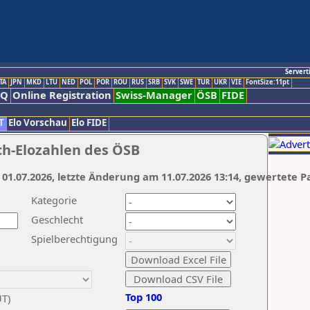
Servert
TA
JPN
MKD
LTU
NED
POL
POR
ROU
RUS
SRB
SVK
SWE
TUR
UKR
VIE
FontSize:11pt
AQ
Online Registration
Swiss-Manager
ÖSB
FIDE
T
Elo Vorschau
Elo FIDE
ch-Elozahlen des ÖSB
 01.07.2026, letzte Änderung am 11.07.2026 13:14, gewertete P
Kategorie
Geschlecht
Spielberechtigung
Top 100
UT)