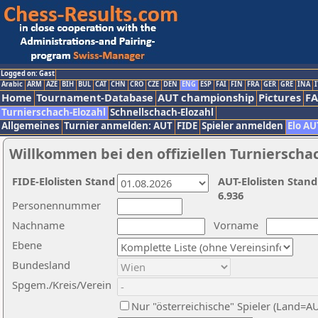
Logged on: Gast
Arabic
ARM
AZE
BIH
BUL
CAT
CHN
CRO
CZE
DEN
ENG
ESP
FAI
FIN
FRA
GER
GRE
INA
I
Home
Tournament-Database
AUT championship
Pictures
F
Turnierschach-Elozahl
Schnellschach-Elozahl
Allgemeines
Turnier anmelden: AUT
FIDE
Spieler anmelden
Elo AU
Willkommen bei den offiziellen Turnierscha
FIDE-Elolisten Stand
AUT-Elolisten Stand
6.936
Personennummer
Nachname
Vorname
Ebene
Bundesland
Spgem./Kreis/Verein
Nur "österreichische" Spieler (Land=A