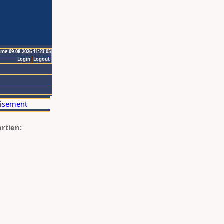
ime 09.08.2026 11:23:05
Login
Logout
artien: