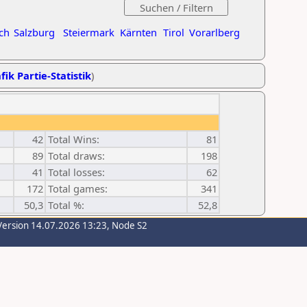
ch
Salzburg
Steiermark
Kärnten
Tirol
Vorarlberg
fik Partie-Statistik
)
42
Total Wins:
81
89
Total draws:
198
41
Total losses:
62
172
Total games:
341
50,3
Total %:
52,8
Version 14.07.2026 13:23, Node S2