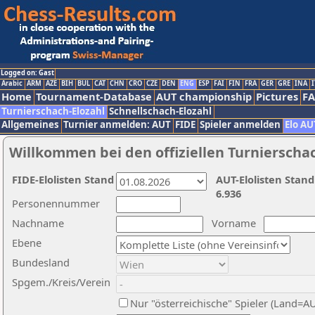
Logged on: Gast
Arabic
ARM
AZE
BIH
BUL
CAT
CHN
CRO
CZE
DEN
ENG
ESP
FAI
FIN
FRA
GER
GRE
INA
I
Home
Tournament-Database
AUT championship
Pictures
F
Turnierschach-Elozahl
Schnellschach-Elozahl
Allgemeines
Turnier anmelden: AUT
FIDE
Spieler anmelden
Elo AU
Willkommen bei den offiziellen Turnierscha
FIDE-Elolisten Stand
AUT-Elolisten Stand
6.936
Personennummer
Nachname
Vorname
Ebene
Bundesland
Spgem./Kreis/Verein
Nur "österreichische" Spieler (Land=A