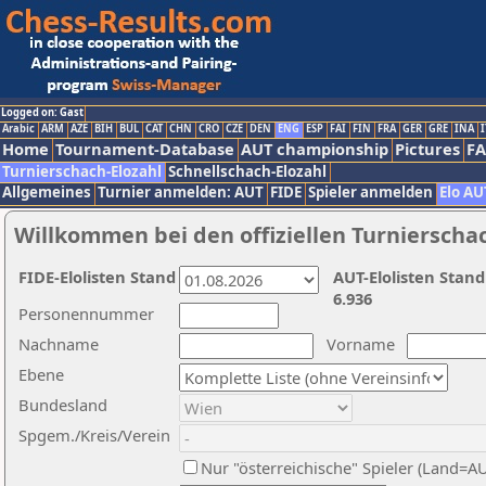
Logged on: Gast
Arabic
ARM
AZE
BIH
BUL
CAT
CHN
CRO
CZE
DEN
ENG
ESP
FAI
FIN
FRA
GER
GRE
INA
I
Home
Tournament-Database
AUT championship
Pictures
F
Turnierschach-Elozahl
Schnellschach-Elozahl
Allgemeines
Turnier anmelden: AUT
FIDE
Spieler anmelden
Elo AU
Willkommen bei den offiziellen Turnierscha
FIDE-Elolisten Stand
AUT-Elolisten Stand
6.936
Personennummer
Nachname
Vorname
Ebene
Bundesland
Spgem./Kreis/Verein
Nur "österreichische" Spieler (Land=A