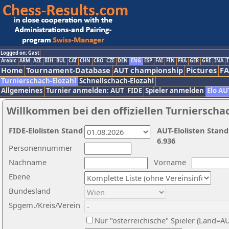
Logged on: Gast
Arabic
ARM
AZE
BIH
BUL
CAT
CHN
CRO
CZE
DEN
ENG
ESP
FAI
FIN
FRA
GER
GRE
INA
I
Home
Tournament-Database
AUT championship
Pictures
F
Turnierschach-Elozahl
Schnellschach-Elozahl
Allgemeines
Turnier anmelden: AUT
FIDE
Spieler anmelden
Elo AU
Willkommen bei den offiziellen Turnierscha
FIDE-Elolisten Stand
AUT-Elolisten Stand
6.936
Personennummer
Nachname
Vorname
Ebene
Bundesland
Spgem./Kreis/Verein
Nur "österreichische" Spieler (Land=A