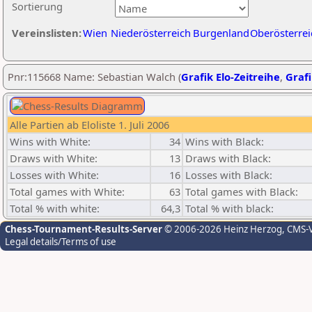
Sortierung
Vereinslisten:
Wien
Niederösterreich
Burgenland
Oberösterrei
Pnr:115668 Name: Sebastian Walch (
Grafik Elo-Zeitreihe
,
Grafi
Alle Partien ab Eloliste 1. Juli 2006
Wins with White:
34
Wins with Black:
Draws with White:
13
Draws with Black:
Losses with White:
16
Losses with Black:
Total games with White:
63
Total games with Black:
Total % with white:
64,3
Total % with black:
Chess-Tournament-Results-Server
© 2006-2026 Heinz Herzog
, CMS-
Legal details/Terms of use