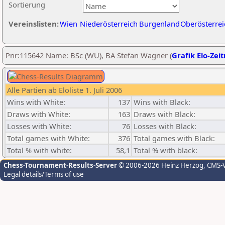
Sortierung
Vereinslisten:
Wien
Niederösterreich
Burgenland
Oberösterrei
Pnr:115642 Name: BSc (WU), BA Stefan Wagner (
Grafik Elo-Zei
Alle Partien ab Eloliste 1. Juli 2006
Wins with White:
137
Wins with Black:
Draws with White:
163
Draws with Black:
Losses with White:
76
Losses with Black:
Total games with White:
376
Total games with Black:
Total % with white:
58,1
Total % with black:
Chess-Tournament-Results-Server
© 2006-2026 Heinz Herzog
, CMS-
Legal details/Terms of use