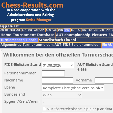
Logged on: Gast
Arabic
ARM
AZE
BIH
BUL
CAT
CHN
CRO
CZE
DEN
ENG
ESP
FAI
FIN
FRA
GER
GRE
INA
I
Home
Tournament-Database
AUT championship
Pictures
F
Turnierschach-Elozahl
Schnellschach-Elozahl
Allgemeines
Turnier anmelden: AUT
FIDE
Spieler anmelden
Elo AU
Willkommen bei den offiziellen Turnierscha
FIDE-Elolisten Stand
AUT-Elolisten Stand
6.936
Personennummer
Nachname
Vorname
Ebene
Bundesland
Spgem./Kreis/Verein
Nur "österreichische" Spieler (Land=A