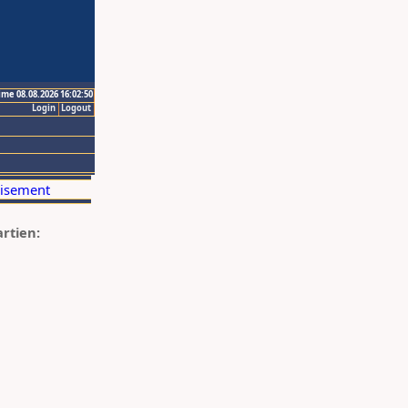
ime 08.08.2026 16:02:50
Login
Logout
artien: