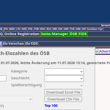
Servert
TA
JPN
MKD
LTU
NED
POL
POR
ROU
RUS
SRB
SVK
SWE
TUR
UKR
VIE
FontSize:11pt
AQ
Online Registration
Swiss-Manager
ÖSB
FIDE
T
Elo Vorschau
Elo FIDE
ch-Elozahlen des ÖSB
 01.07.2026, letzte Änderung am 11.07.2026 13:14, gewertete P
Kategorie
Geschlecht
Spielberechtigung
Top 100
UT)