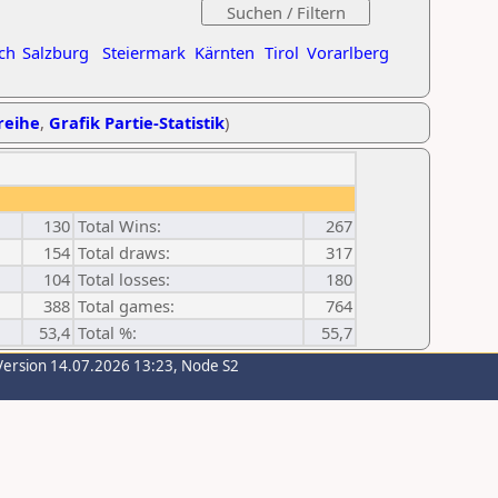
ch
Salzburg
Steiermark
Kärnten
Tirol
Vorarlberg
treihe
,
Grafik Partie-Statistik
)
130
Total Wins:
267
154
Total draws:
317
104
Total losses:
180
388
Total games:
764
53,4
Total %:
55,7
Version 14.07.2026 13:23, Node S2