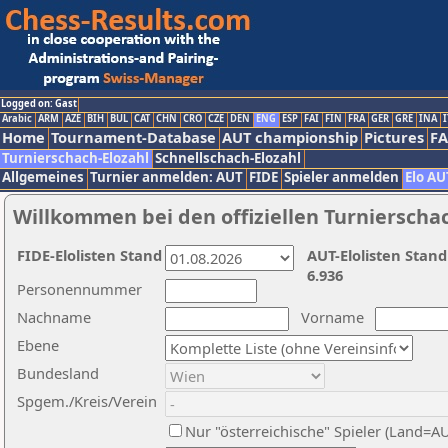
Logged on: Gast
Arabic
ARM
AZE
BIH
BUL
CAT
CHN
CRO
CZE
DEN
ENG
ESP
FAI
FIN
FRA
GER
GRE
INA
I
Home
Tournament-Database
AUT championship
Pictures
F
Turnierschach-Elozahl
Schnellschach-Elozahl
Allgemeines
Turnier anmelden: AUT
FIDE
Spieler anmelden
Elo AU
Willkommen bei den offiziellen Turnierscha
FIDE-Elolisten Stand
AUT-Elolisten Stand
6.936
Personennummer
Nachname
Vorname
Ebene
Bundesland
Spgem./Kreis/Verein
Nur "österreichische" Spieler (Land=A