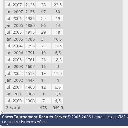
Jul. 2007
2126
38
23,5
Jan. 2007
2153
47
30
Jul. 2006
1986
29
19
Jan. 2006
1880
26
14
Jul. 2005
1915
29
18
Jan. 2005
1786
31
16,5
Jul. 2004
1793
21
12,5
Jan. 2004
1791
10
6,5
Jul. 2003
1761
26
18,5
Jan. 2003
1607
16
9
Jul. 2002
1512
19
11,5
Jan. 2002
1447
11
4
Jul. 2001
1460
12
8,5
Jan. 2001
1308
1
0,5
Jul. 2000
1308
7
4,5
Gesamt
973
549,5
Chess-Tournament-Results-Server
© 2006-2026 Heinz Herzog
, CMS-
Legal details/Terms of use