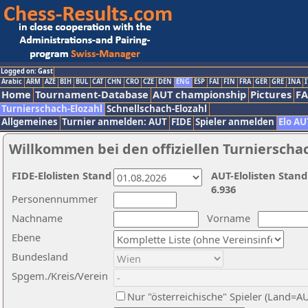
Logged on: Gast
Arabic
ARM
AZE
BIH
BUL
CAT
CHN
CRO
CZE
DEN
ENG
ESP
FAI
FIN
FRA
GER
GRE
INA
I
Home
Tournament-Database
AUT championship
Pictures
F
Turnierschach-Elozahl
Schnellschach-Elozahl
Allgemeines
Turnier anmelden: AUT
FIDE
Spieler anmelden
Elo AU
Willkommen bei den offiziellen Turnierscha
FIDE-Elolisten Stand
AUT-Elolisten Stand
6.936
Personennummer
Nachname
Vorname
Ebene
Bundesland
Spgem./Kreis/Verein
Nur "österreichische" Spieler (Land=A