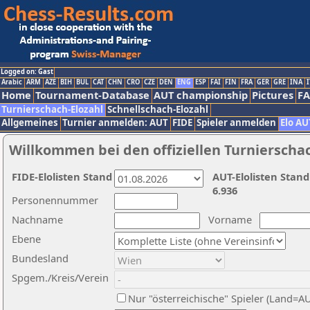
Logged on: Gast
Arabic
ARM
AZE
BIH
BUL
CAT
CHN
CRO
CZE
DEN
ENG
ESP
FAI
FIN
FRA
GER
GRE
INA
I
Home
Tournament-Database
AUT championship
Pictures
F
Turnierschach-Elozahl
Schnellschach-Elozahl
Allgemeines
Turnier anmelden: AUT
FIDE
Spieler anmelden
Elo AU
Willkommen bei den offiziellen Turnierscha
FIDE-Elolisten Stand
AUT-Elolisten Stand
6.936
Personennummer
Nachname
Vorname
Ebene
Bundesland
Spgem./Kreis/Verein
Nur "österreichische" Spieler (Land=A