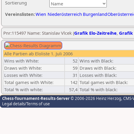
Sortierung
Vereinslisten:
Wien
Niederösterreich
Burgenland
Oberösterrei
Pnr:115497 Name: Stanislav Vlcek (
Grafik Elo-Zeitreihe
,
Grafik 
Alle Partien ab Eloliste 1. Juli 2006
Wins with White:
52
Wins with Black:
Draws with White:
59
Draws with Black:
Losses with White:
31
Losses with Black:
Total games with White:
142
Total games with Black:
Total % with white:
57,4
Total % with black:
Chess-Tournament-Results-Server
© 2006-2026 Heinz Herzog
, CMS-
Legal details/Terms of use