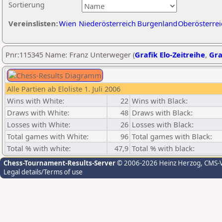
Sortierung
Vereinslisten:
Wien
Niederösterreich
Burgenland
Oberösterrei
Pnr:115345 Name: Franz Unterweger (
Grafik Elo-Zeitreihe
,
Gra
Alle Partien ab Eloliste 1. Juli 2006
Wins with White:
22
Wins with Black:
Draws with White:
48
Draws with Black:
Losses with White:
26
Losses with Black:
Total games with White:
96
Total games with Black:
Total % with white:
47,9
Total % with black:
Chess-Tournament-Results-Server
© 2006-2026 Heinz Herzog
, CMS-
Legal details/Terms of use