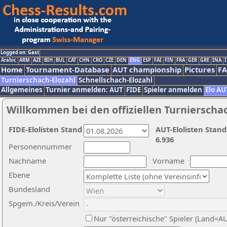
Logged on: Gast
Arabic
ARM
AZE
BIH
BUL
CAT
CHN
CRO
CZE
DEN
ENG
ESP
FAI
FIN
FRA
GER
GRE
INA
I
Home
Tournament-Database
AUT championship
Pictures
F
Turnierschach-Elozahl
Schnellschach-Elozahl
Allgemeines
Turnier anmelden: AUT
FIDE
Spieler anmelden
Elo AU
Willkommen bei den offiziellen Turnierscha
FIDE-Elolisten Stand
AUT-Elolisten Stand
6.936
Personennummer
Nachname
Vorname
Ebene
Bundesland
Spgem./Kreis/Verein
Nur "österreichische" Spieler (Land=A