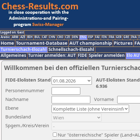
Logged on: Gast
Arabic
ARM
AZE
BIH
BUL
CAT
CHN
CRO
CZE
DEN
ENG
ESP
FAI
FIN
FRA
GER
GRE
INA
I
Home
Tournament-Database
AUT championship
Pictures
F
Turnierschach-Elozahl
Schnellschach-Elozahl
Allgemeines
Turnier anmelden: AUT
FIDE
Spieler anmelden
Elo AU
Willkommen bei den offiziellen Turnierscha
FIDE-Elolisten Stand
AUT-Elolisten Stand
6.936
Personennummer
Nachname
Vorname
Ebene
Bundesland
Spgem./Kreis/Verein
Nur "österreichische" Spieler (Land=A