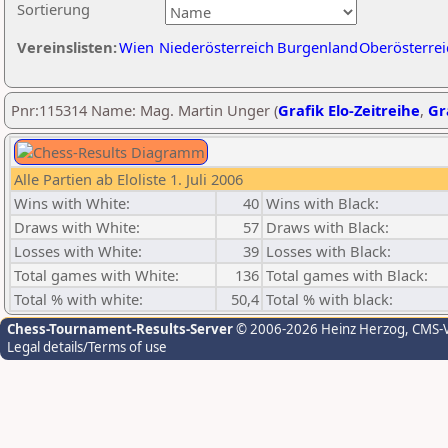
Sortierung
Vereinslisten:
Wien
Niederösterreich
Burgenland
Oberösterrei
Pnr:115314 Name: Mag. Martin Unger (
Grafik Elo-Zeitreihe
,
Gr
Alle Partien ab Eloliste 1. Juli 2006
Wins with White:
40
Wins with Black:
Draws with White:
57
Draws with Black:
Losses with White:
39
Losses with Black:
Total games with White:
136
Total games with Black:
Total % with white:
50,4
Total % with black:
Chess-Tournament-Results-Server
© 2006-2026 Heinz Herzog
, CMS-
Legal details/Terms of use