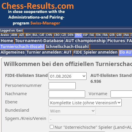
Logged on: Gast
Arabic
ARM
AZE
BIH
BUL
CAT
CHN
CRO
CZE
DEN
ENG
ESP
FAI
FIN
FRA
GER
GRE
INA
I
Home
Tournament-Database
AUT championship
Pictures
F
Turnierschach-Elozahl
Schnellschach-Elozahl
Allgemeines
Turnier anmelden: AUT
FIDE
Spieler anmelden
Elo AU
Willkommen bei den offiziellen Turnierscha
FIDE-Elolisten Stand
AUT-Elolisten Stand
6.936
Personennummer
Nachname
Vorname
Ebene
Bundesland
Spgem./Kreis/Verein
Nur "österreichische" Spieler (Land=A