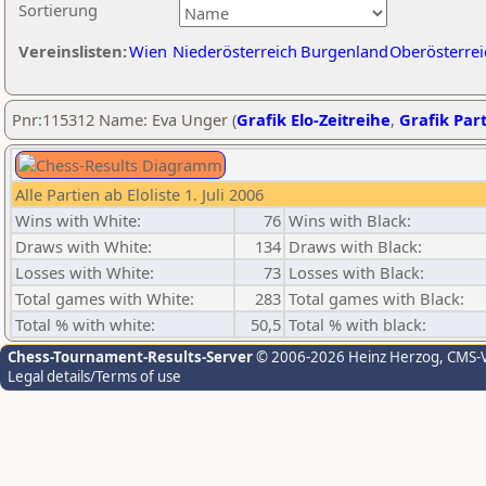
Sortierung
Vereinslisten:
Wien
Niederösterreich
Burgenland
Oberösterrei
Pnr:115312 Name: Eva Unger (
Grafik Elo-Zeitreihe
,
Grafik Part
Alle Partien ab Eloliste 1. Juli 2006
Wins with White:
76
Wins with Black:
Draws with White:
134
Draws with Black:
Losses with White:
73
Losses with Black:
Total games with White:
283
Total games with Black:
Total % with white:
50,5
Total % with black:
Chess-Tournament-Results-Server
© 2006-2026 Heinz Herzog
, CMS-
Legal details/Terms of use