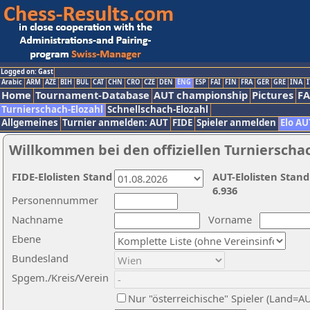
Logged on: Gast
Arabic
ARM
AZE
BIH
BUL
CAT
CHN
CRO
CZE
DEN
ENG
ESP
FAI
FIN
FRA
GER
GRE
INA
I
Home
Tournament-Database
AUT championship
Pictures
F
Turnierschach-Elozahl
Schnellschach-Elozahl
Allgemeines
Turnier anmelden: AUT
FIDE
Spieler anmelden
Elo AU
Willkommen bei den offiziellen Turnierscha
FIDE-Elolisten Stand
AUT-Elolisten Stand
6.936
Personennummer
Nachname
Vorname
Ebene
Bundesland
Spgem./Kreis/Verein
Nur "österreichische" Spieler (Land=A