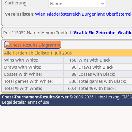
Sortierung
Vereinslisten:
Wien
Niederösterreich
Burgenland
Oberösterrei
Pnr:115032 Name: Heimo Toefferl (
Grafik Elo-Zeitreihe
,
Grafik
Alle Partien ab Eloliste 1. Juli 2006
Wins with White:
158
Wins with Black:
Draws with White:
90
Draws with Black:
Losses with White:
88
Losses with Black:
Total games with White:
336
Total games with Black:
Total % with white:
60,4
Total % with black:
Chess-Tournament-Results-Server
© 2006-2026 Heinz Herzog
, CMS-
Legal details/Terms of use