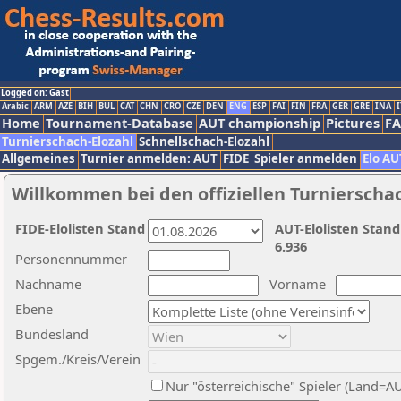
Logged on: Gast
Arabic
ARM
AZE
BIH
BUL
CAT
CHN
CRO
CZE
DEN
ENG
ESP
FAI
FIN
FRA
GER
GRE
INA
I
Home
Tournament-Database
AUT championship
Pictures
F
Turnierschach-Elozahl
Schnellschach-Elozahl
Allgemeines
Turnier anmelden: AUT
FIDE
Spieler anmelden
Elo AU
Willkommen bei den offiziellen Turnierscha
FIDE-Elolisten Stand
AUT-Elolisten Stand
6.936
Personennummer
Nachname
Vorname
Ebene
Bundesland
Spgem./Kreis/Verein
Nur "österreichische" Spieler (Land=A