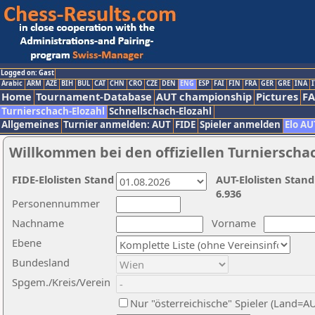
Logged on: Gast
Arabic
ARM
AZE
BIH
BUL
CAT
CHN
CRO
CZE
DEN
ENG
ESP
FAI
FIN
FRA
GER
GRE
INA
I
Home
Tournament-Database
AUT championship
Pictures
F
Turnierschach-Elozahl
Schnellschach-Elozahl
Allgemeines
Turnier anmelden: AUT
FIDE
Spieler anmelden
Elo AU
Willkommen bei den offiziellen Turnierscha
FIDE-Elolisten Stand
AUT-Elolisten Stand
6.936
Personennummer
Nachname
Vorname
Ebene
Bundesland
Spgem./Kreis/Verein
Nur "österreichische" Spieler (Land=A