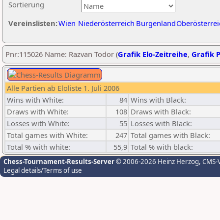
Sortierung
Vereinslisten:
Wien
Niederösterreich
Burgenland
Oberösterrei
Pnr:115026 Name: Razvan Todor (
Grafik Elo-Zeitreihe
,
Grafik P
Alle Partien ab Eloliste 1. Juli 2006
Wins with White:
84
Wins with Black:
Draws with White:
108
Draws with Black:
Losses with White:
55
Losses with Black:
Total games with White:
247
Total games with Black:
Total % with white:
55,9
Total % with black:
Chess-Tournament-Results-Server
© 2006-2026 Heinz Herzog
, CMS-
Legal details/Terms of use