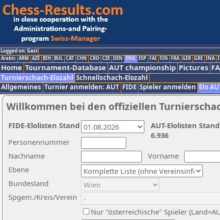
Logged on: Gast
Arabic
ARM
AZE
BIH
BUL
CAT
CHN
CRO
CZE
DEN
ENG
ESP
FAI
FIN
FRA
GER
GRE
INA
I
Home
Tournament-Database
AUT championship
Pictures
F
Turnierschach-Elozahl
Schnellschach-Elozahl
Allgemeines
Turnier anmelden: AUT
FIDE
Spieler anmelden
Elo AU
Willkommen bei den offiziellen Turnierscha
FIDE-Elolisten Stand
AUT-Elolisten Stand
6.936
Personennummer
Nachname
Vorname
Ebene
Bundesland
Spgem./Kreis/Verein
Nur "österreichische" Spieler (Land=A