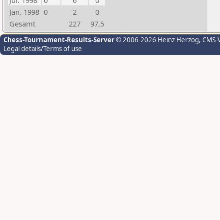
Jul. 1998
0
6
0
Jan. 1998
0
2
0
Gesamt
227
97,5
Chess-Tournament-Results-Server
© 2006-2026 Heinz Herzog
, CMS-
Legal details/Terms of use