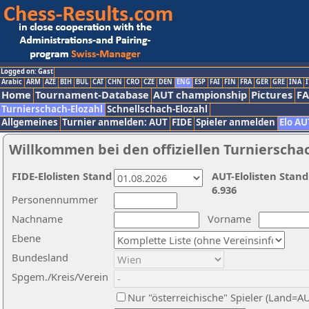
Logged on: Gast
Arabic
ARM
AZE
BIH
BUL
CAT
CHN
CRO
CZE
DEN
ENG
ESP
FAI
FIN
FRA
GER
GRE
INA
I
Home
Tournament-Database
AUT championship
Pictures
F
Turnierschach-Elozahl
Schnellschach-Elozahl
Allgemeines
Turnier anmelden: AUT
FIDE
Spieler anmelden
Elo AU
Willkommen bei den offiziellen Turnierscha
FIDE-Elolisten Stand
AUT-Elolisten Stand
6.936
Personennummer
Nachname
Vorname
Ebene
Bundesland
Spgem./Kreis/Verein
Nur "österreichische" Spieler (Land=A