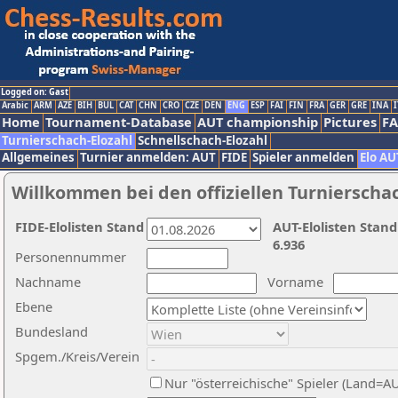
Logged on: Gast
Arabic
ARM
AZE
BIH
BUL
CAT
CHN
CRO
CZE
DEN
ENG
ESP
FAI
FIN
FRA
GER
GRE
INA
I
Home
Tournament-Database
AUT championship
Pictures
F
Turnierschach-Elozahl
Schnellschach-Elozahl
Allgemeines
Turnier anmelden: AUT
FIDE
Spieler anmelden
Elo AU
Willkommen bei den offiziellen Turnierscha
FIDE-Elolisten Stand
AUT-Elolisten Stand
6.936
Personennummer
Nachname
Vorname
Ebene
Bundesland
Spgem./Kreis/Verein
Nur "österreichische" Spieler (Land=A