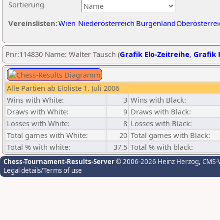
Sortierung
Vereinslisten:
Wien
Niederösterreich
Burgenland
Oberösterrei
Pnr:114830 Name: Walter Tausch (
Grafik Elo-Zeitreihe
,
Grafik 
Alle Partien ab Eloliste 1. Juli 2006
Wins with White:
3
Wins with Black:
Draws with White:
9
Draws with Black:
Losses with White:
8
Losses with Black:
Total games with White:
20
Total games with Black:
Total % with white:
37,5
Total % with black:
Chess-Tournament-Results-Server
© 2006-2026 Heinz Herzog
, CMS-
Legal details/Terms of use