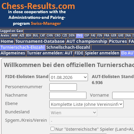
Logged on: Gast
Arabic
ARM
AZE
BIH
BUL
CAT
CHN
CRO
CZE
DEN
ENG
ESP
FAI
FIN
FRA
GER
GRE
INA
I
Home
Tournament-Database
AUT championship
Pictures
F
Turnierschach-Elozahl
Schnellschach-Elozahl
Allgemeines
Turnier anmelden: AUT
FIDE
Spieler anmelden
Elo AU
Willkommen bei den offiziellen Turnierscha
FIDE-Elolisten Stand
AUT-Elolisten Stand
6.936
Personennummer
Nachname
Vorname
Ebene
Bundesland
Spgem./Kreis/Verein
Nur "österreichische" Spieler (Land=A