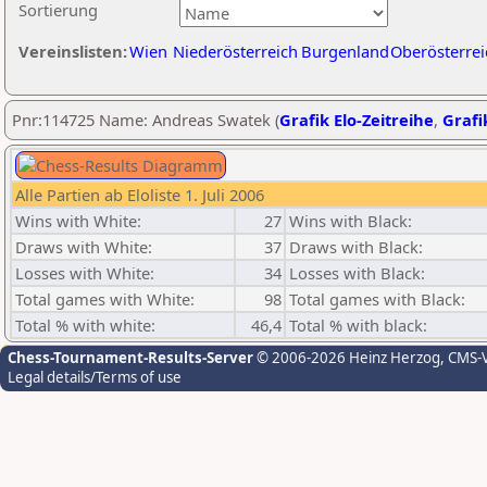
Sortierung
Vereinslisten:
Wien
Niederösterreich
Burgenland
Oberösterrei
Pnr:114725 Name: Andreas Swatek (
Grafik Elo-Zeitreihe
,
Grafi
Alle Partien ab Eloliste 1. Juli 2006
Wins with White:
27
Wins with Black:
Draws with White:
37
Draws with Black:
Losses with White:
34
Losses with Black:
Total games with White:
98
Total games with Black:
Total % with white:
46,4
Total % with black:
Chess-Tournament-Results-Server
© 2006-2026 Heinz Herzog
, CMS-
Legal details/Terms of use