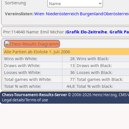
Sortierung
Vereinslisten:
Wien
Niederösterreich
Burgenland
Oberösterrei
Pnr:114640 Name: Emil Michor (
Grafik Elo-Zeitreihe
,
Grafik Pa
Alle Partien ab Eloliste 1. Juli 2006
Wins with White:
28
Wins with Black:
Draws with White:
13
Draws with Black:
Losses with White:
36
Losses with Black:
Total games with White:
77
Total games with Black:
Total % with white:
44,8
Total % with black:
Chess-Tournament-Results-Server
© 2006-2026 Heinz Herzog
, CMS-
Legal details/Terms of use