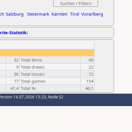
ch
Salzburg
Steiermark
Kärnten
Tirol
Vorarlberg
rtie-Statistik
)
32
Total Wins:
60
9
Total draws:
22
36
Total losses:
72
77
Total games:
154
47,4
Total %:
46,1
Version 14.07.2026 13:23, Node S2