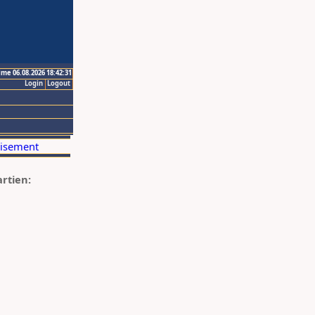
ime 06.08.2026 18:42:31
Login
Logout
artien: