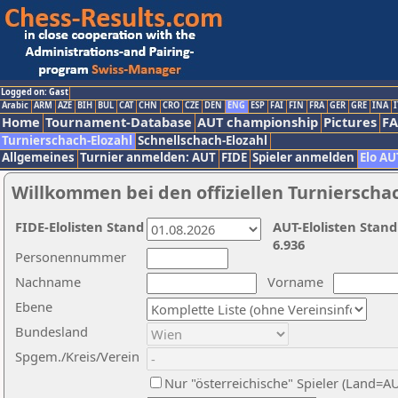
Logged on: Gast
Arabic
ARM
AZE
BIH
BUL
CAT
CHN
CRO
CZE
DEN
ENG
ESP
FAI
FIN
FRA
GER
GRE
INA
I
Home
Tournament-Database
AUT championship
Pictures
F
Turnierschach-Elozahl
Schnellschach-Elozahl
Allgemeines
Turnier anmelden: AUT
FIDE
Spieler anmelden
Elo AU
Willkommen bei den offiziellen Turnierscha
FIDE-Elolisten Stand
AUT-Elolisten Stand
6.936
Personennummer
Nachname
Vorname
Ebene
Bundesland
Spgem./Kreis/Verein
Nur "österreichische" Spieler (Land=A