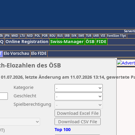
Servert
TA
JPN
MKD
LTU
NED
POL
POR
ROU
RUS
SRB
SVK
SWE
TUR
UKR
VIE
FontSize:11pt
AQ
Online Registration
Swiss-Manager
ÖSB
FIDE
T
Elo Vorschau
Elo FIDE
ch-Elozahlen des ÖSB
 01.07.2026, letzte Änderung am 11.07.2026 13:14, gewertete P
Kategorie
Geschlecht
Spielberechtigung
Top 100
UT)