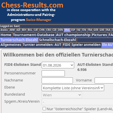
Logged on: Gast
Arabic
ARM
AZE
BIH
BUL
CAT
CHN
CRO
CZE
DEN
ENG
ESP
FAI
FIN
FRA
GER
GRE
INA
I
Home
Tournament-Database
AUT championship
Pictures
F
Turnierschach-Elozahl
Schnellschach-Elozahl
Allgemeines
Turnier anmelden: AUT
FIDE
Spieler anmelden
Elo AU
Willkommen bei den offiziellen Turnierscha
FIDE-Elolisten Stand
AUT-Elolisten Stand
6.936
Personennummer
Nachname
Vorname
Ebene
Bundesland
Spgem./Kreis/Verein
Nur "österreichische" Spieler (Land=A