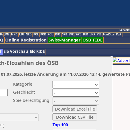
Servert
TA
JPN
MKD
LTU
NED
POL
POR
ROU
RUS
SRB
SVK
SWE
TUR
UKR
VIE
FontSize:11pt
AQ
Online Registration
Swiss-Manager
ÖSB
FIDE
T
Elo Vorschau
Elo FIDE
ch-Elozahlen des ÖSB
 01.07.2026, letzte Änderung am 11.07.2026 13:14, gewertete P
Kategorie
Geschlecht
Spielberechtigung
Top 100
UT)