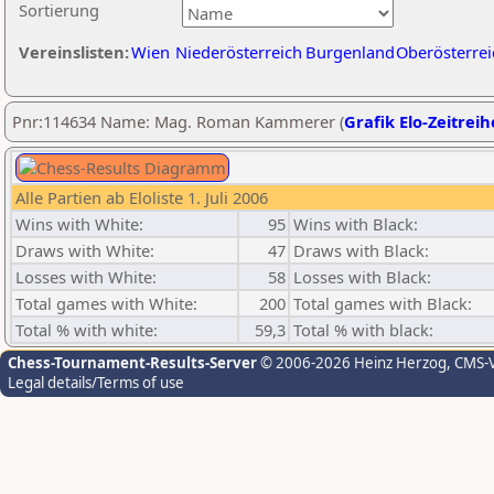
Sortierung
Vereinslisten:
Wien
Niederösterreich
Burgenland
Oberösterrei
Pnr:114634 Name: Mag. Roman Kammerer (
Grafik Elo-Zeitreih
Alle Partien ab Eloliste 1. Juli 2006
Wins with White:
95
Wins with Black:
Draws with White:
47
Draws with Black:
Losses with White:
58
Losses with Black:
Total games with White:
200
Total games with Black:
Total % with white:
59,3
Total % with black:
Chess-Tournament-Results-Server
© 2006-2026 Heinz Herzog
, CMS-
Legal details/Terms of use