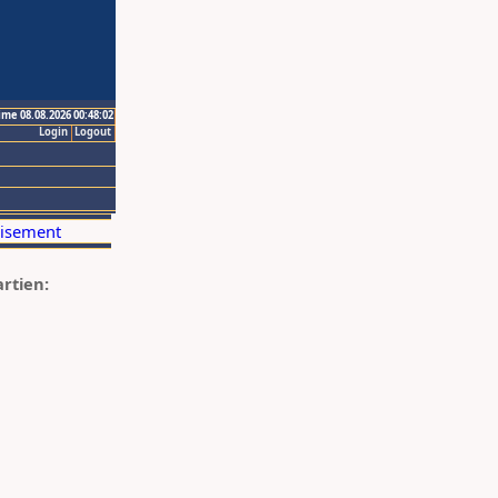
ime 08.08.2026 00:48:02
Login
Logout
artien: