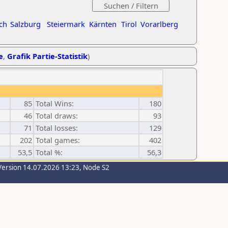
ch
Salzburg
Steiermark
Kärnten
Tirol
Vorarlberg
e
,
Grafik Partie-Statistik
)
85
Total Wins:
180
46
Total draws:
93
71
Total losses:
129
202
Total games:
402
53,5
Total %:
56,3
Version 14.07.2026 13:23, Node S2