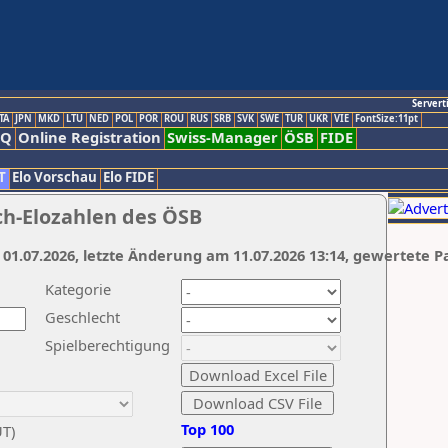
Servert
TA
JPN
MKD
LTU
NED
POL
POR
ROU
RUS
SRB
SVK
SWE
TUR
UKR
VIE
FontSize:11pt
AQ
Online Registration
Swiss-Manager
ÖSB
FIDE
T
Elo Vorschau
Elo FIDE
ch-Elozahlen des ÖSB
 01.07.2026, letzte Änderung am 11.07.2026 13:14, gewertete P
Kategorie
Geschlecht
Spielberechtigung
Top 100
UT)