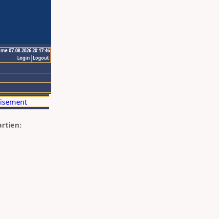
ime 07.08.2026 20:17:46
Login
Logout
artien: