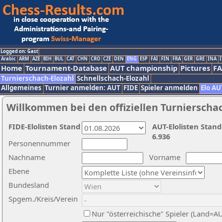
Logged on: Gast
Arabic
ARM
AZE
BIH
BUL
CAT
CHN
CRO
CZE
DEN
ENG
ESP
FAI
FIN
FRA
GER
GRE
INA
I
Home
Tournament-Database
AUT championship
Pictures
F
Turnierschach-Elozahl
Schnellschach-Elozahl
Allgemeines
Turnier anmelden: AUT
FIDE
Spieler anmelden
Elo AU
Willkommen bei den offiziellen Turnierscha
FIDE-Elolisten Stand
AUT-Elolisten Stand
6.936
Personennummer
Nachname
Vorname
Ebene
Bundesland
Spgem./Kreis/Verein
Nur "österreichische" Spieler (Land=A