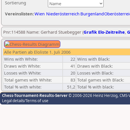
Sortierung
Vereinslisten:
Wien
Niederösterreich
Burgenland
Oberösterrei
Pnr:114588 Name: Gerhard Stuebegger (
Grafik Elo-Zeitreihe
,
G
Alle Partien ab Eloliste 1. Juli 2006
Wins with White:
22
Wins with Black:
Draws with White:
41
Draws with Black:
Losses with White:
20
Losses with Black:
Total games with White:
83
Total games with Black:
Total % with white:
51,2
Total % with black:
Chess-Tournament-Results-Server
© 2006-2026 Heinz Herzog
, CMS-
Legal details/Terms of use