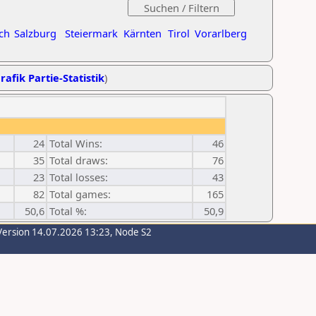
ch
Salzburg
Steiermark
Kärnten
Tirol
Vorarlberg
rafik Partie-Statistik
)
24
Total Wins:
46
35
Total draws:
76
23
Total losses:
43
82
Total games:
165
50,6
Total %:
50,9
Version 14.07.2026 13:23, Node S2