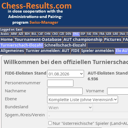
Logged on: Gast
Arabic
ARM
AZE
BIH
BUL
CAT
CHN
CRO
CZE
DEN
ENG
ESP
FAI
FIN
FRA
GER
GRE
INA
I
Home
Tournament-Database
AUT championship
Pictures
F
Turnierschach-Elozahl
Schnellschach-Elozahl
Allgemeines
Turnier anmelden: AUT
FIDE
Spieler anmelden
Elo AU
Willkommen bei den offiziellen Turnierscha
FIDE-Elolisten Stand
AUT-Elolisten Stand
6.936
Personennummer
Nachname
Vorname
Ebene
Bundesland
Spgem./Kreis/Verein
Nur "österreichische" Spieler (Land=A