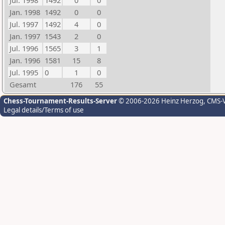
Jul. 1998
1492
0
0
Jan. 1998
1492
0
0
Jul. 1997
1492
4
0
Jan. 1997
1543
2
0
Jul. 1996
1565
3
1
Jan. 1996
1581
15
8
Jul. 1995
0
1
0
Gesamt
176
55
Chess-Tournament-Results-Server
© 2006-2026 Heinz Herzog
, CMS-
Legal details/Terms of use