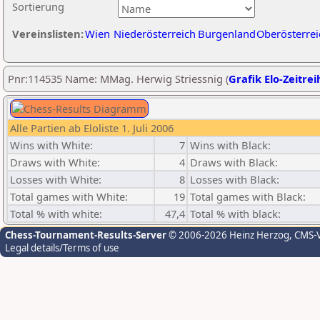
Sortierung
Vereinslisten:
Wien
Niederösterreich
Burgenland
Oberösterrei
Pnr:114535 Name: MMag. Herwig Striessnig (
Grafik Elo-Zeitrei
Alle Partien ab Eloliste 1. Juli 2006
Wins with White:
7
Wins with Black:
Draws with White:
4
Draws with Black:
Losses with White:
8
Losses with Black:
Total games with White:
19
Total games with Black:
Total % with white:
47,4
Total % with black:
Chess-Tournament-Results-Server
© 2006-2026 Heinz Herzog
, CMS-
Legal details/Terms of use