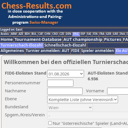
Logged on: Gast
Arabic
ARM
AZE
BIH
BUL
CAT
CHN
CRO
CZE
DEN
ENG
ESP
FAI
FIN
FRA
GER
GRE
INA
I
Home
Tournament-Database
AUT championship
Pictures
F
Turnierschach-Elozahl
Schnellschach-Elozahl
Allgemeines
Turnier anmelden: AUT
FIDE
Spieler anmelden
Elo AU
Willkommen bei den offiziellen Turnierscha
FIDE-Elolisten Stand
AUT-Elolisten Stand
6.936
Personennummer
Nachname
Vorname
Ebene
Bundesland
Spgem./Kreis/Verein
Nur "österreichische" Spieler (Land=A