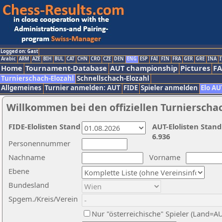
Logged on: Gast
Arabic
ARM
AZE
BIH
BUL
CAT
CHN
CRO
CZE
DEN
ENG
ESP
FAI
FIN
FRA
GER
GRE
INA
I
Home
Tournament-Database
AUT championship
Pictures
F
Turnierschach-Elozahl
Schnellschach-Elozahl
Allgemeines
Turnier anmelden: AUT
FIDE
Spieler anmelden
Elo AU
Willkommen bei den offiziellen Turnierscha
FIDE-Elolisten Stand
AUT-Elolisten Stand
6.936
Personennummer
Nachname
Vorname
Ebene
Bundesland
Spgem./Kreis/Verein
Nur "österreichische" Spieler (Land=A