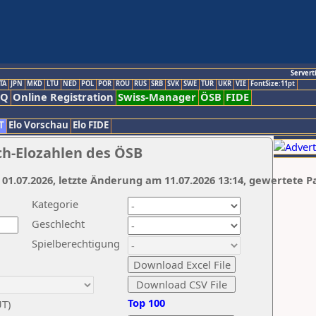
Servert
TA
JPN
MKD
LTU
NED
POL
POR
ROU
RUS
SRB
SVK
SWE
TUR
UKR
VIE
FontSize:11pt
AQ
Online Registration
Swiss-Manager
ÖSB
FIDE
T
Elo Vorschau
Elo FIDE
ch-Elozahlen des ÖSB
 01.07.2026, letzte Änderung am 11.07.2026 13:14, gewertete P
Kategorie
Geschlecht
Spielberechtigung
Top 100
UT)