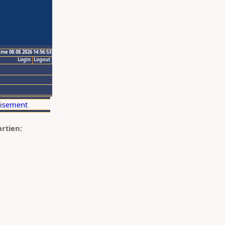
ime 08.08.2026 14:56:53
Login
Logout
artien: