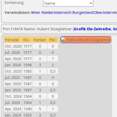
Sortierung
Vereinslisten:
Wien
Niederösterreich
Burgenland
Oberösterrei
Pnr:114418 Name: Hubert Stoeglehner (
Grafik Elo-Zeitreihe
,
Gr
Periode
Elo
Partien
Pkt.
Oct. 2026
1577
0
0
Jul. 2026
1577
0
0
Apr. 2026
1577
2
1
Jan. 2026
1598
3
2
Oct. 2025
1585
1
0,5
Jul. 2025
1587
0
0
Apr. 2025
1587
0
0
Jan. 2025
1587
3
2,5
Oct. 2024
1564
0
0
Jul. 2024
1564
1
0,5
Apr. 2024
1340
5
1
Jan. 2024
1355
3
0,5